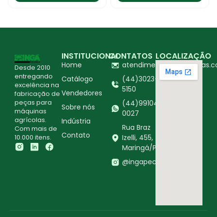
INSTITUCIONAL
CONTATOS
LOCALIZAÇÃO
Home
atendimento@ingapecas.c
Desde 2010
entregando
Catálogo
(44)3023-
excelência na
5150
Vendedores
fabricação de
peças para
(44)99104-
Sobre nós
máquinas
0027
agrícolas.
Indústria
Rua Braz
Com mais de
Contato
10.000 itens.
Izelli, 455,
Maringá/PR
@ingapecasagricolas