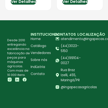
Ver Detalhes
Ver Detalhes
INSTITUCIONAL
CONTATOS
LOCALIZAÇÃO
Home
atendimento@ingapecas.c
Desde 2010
entregando
Catálogo
(44)3023-
excelência na
5150
Vendedores
fabricação de
peças para
(44)99104-
Sobre nós
máquinas
0027
agrícolas.
Indústria
Rua Braz
Com mais de
Contato
10.000 itens.
Izelli, 455,
Maringá/PR
@ingapecasagricolas