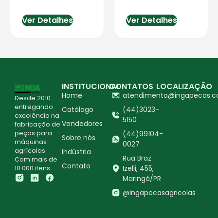
Ver Detalhes
Ver Detalhes
INSTITUCIONAL
CONTATOS
LOCALIZAÇÃO
Home
atendimento@ingapecas.c
Desde 2010
entregando
Catálogo
(44)3023-
excelência na
5150
Vendedores
fabricação de
peças para
(44)99104-
Sobre nós
máquinas
0027
agrícolas.
Indústria
Rua Braz
Com mais de
Contato
10.000 itens.
Izelli, 455,
Maringá/PR
@ingapecasagricolas