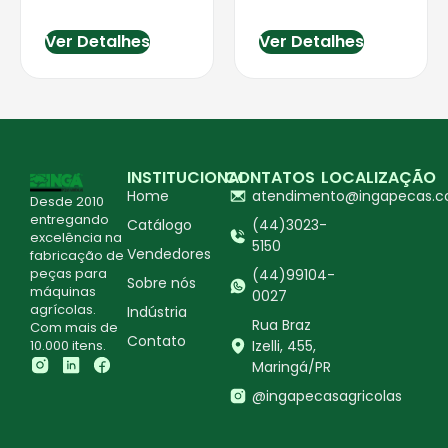
Ver Detalhes
Ver Detalhes
INSTITUCIONAL
CONTATOS
LOCALIZAÇÃO
Home
atendimento@ingapecas.c
Desde 2010
entregando
Catálogo
(44)3023-
excelência na
5150
Vendedores
fabricação de
peças para
(44)99104-
Sobre nós
máquinas
0027
agrícolas.
Indústria
Rua Braz
Com mais de
Contato
10.000 itens.
Izelli, 455,
Maringá/PR
@ingapecasagricolas