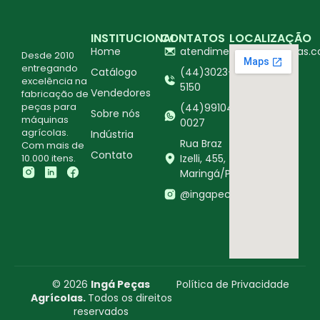
INSTITUCIONAL
CONTATOS
LOCALIZAÇÃO
Home
atendimento@ingapecas.c
Desde 2010
entregando
Catálogo
(44)3023-
excelência na
5150
Vendedores
fabricação de
peças para
(44)99104-
Sobre nós
máquinas
0027
agrícolas.
Indústria
Rua Braz
Com mais de
Contato
10.000 itens.
Izelli, 455,
Maringá/PR
@ingapecasagricolas
© 2026
Ingá Peças
Política de Privacidade
Agrícolas.
Todos os direitos
reservados