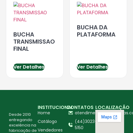
BUCHA DA
BUCHA
PLATAFORMA
TRANSMISSAO
FINAL
Ver Detalhes
Ver Detalhes
INSTITUCIONAL
CONTATOS
LOCALIZAÇÃO
Home
atendimento@ingapecas.c
Desde 2010
entregando
Catálogo
(44)3023-
excelência na
5150
Vendedores
fabricação de