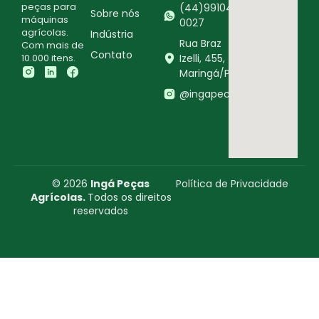
peças para
(44)99104-
Sobre nós
máquinas
0027
agrícolas.
Indústria
Rua Braz
Com mais de
Contato
10.000 itens.
Izelli, 455,
Maringá/PR
@ingapecasagricolas
© 2026
Ingá Peças
Política de Privacidade
Agrícolas.
Todos os direitos
reservados