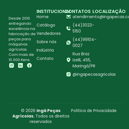
INSTITUCIONAL
CONTATOS
LOCALIZAÇÃO
Home
atendimento@ingapecas.c
Desde 2010
entregando
Catálogo
(44)3023-
excelência na
5150
Vendedores
fabricação de
peças para
(44)99104-
Sobre nós
máquinas
0027
agrícolas.
Indústria
Rua Braz
Com mais de
Contato
10.000 itens.
Izelli, 455,
Maringá/PR
@ingapecasagricolas
© 2026
Ingá Peças
Política de Privacidade
Agrícolas.
Todos os direitos
reservados