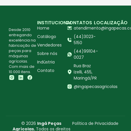
INSTITUCIONAL
CONTATOS
LOCALIZAÇÃO
Home
atendimento@ingapecas.c
Desde 2010
entregando
Catálogo
(44)3023-
excelência na
5150
Vendedores
fabricação de
peças para
(44)99104-
Sobre nós
máquinas
0027
agrícolas.
Indústria
Rua Braz
Com mais de
Contato
10.000 itens.
Izelli, 455,
Maringá/PR
@ingapecasagricolas
© 2026
Ingá Peças
Política de Privacidade
Agrícolas.
Todos os direitos