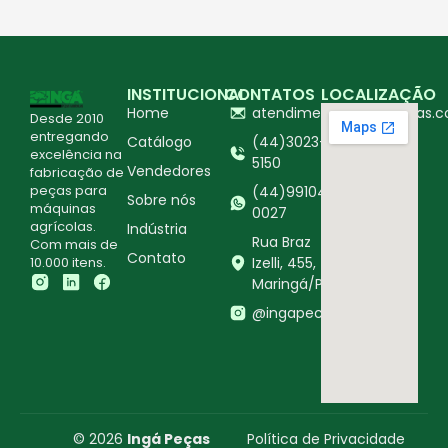
INSTITUCIONAL
CONTATOS
LOCALIZAÇÃO
Home
atendimento@ingapecas.c
Desde 2010
entregando
Catálogo
(44)3023-
excelência na
5150
Vendedores
fabricação de
peças para
(44)99104-
Sobre nós
máquinas
0027
agrícolas.
Indústria
Rua Braz
Com mais de
Contato
10.000 itens.
Izelli, 455,
Maringá/PR
@ingapecasagricolas
© 2026
Ingá Peças
Política de Privacidade